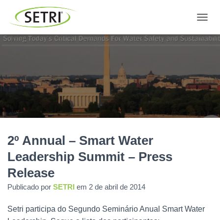
T
O
G
G
L
E
N
A
V
I
G
A
2º Annual – Smart Water
T
I
Leadership Summit – Press
O
N
Release
Publicado por
SETRI
em
2 de abril de 2014
Setri participa do Segundo Seminário Anual Smart Water