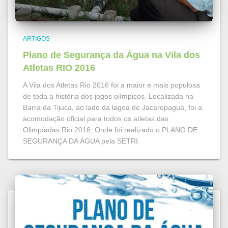
ARTIGOS
Plano de Segurança da Água na Vila dos
Atletas RIO 2016
A Vila dos Atletas Rio 2016 foi a maior e mais populosa
de toda a história dos jogos olímpicos. Localizada na
Barra da Tijuca, ao lado da lagoa de Jacarepaguá, foi a
acomodação oficial para todos os atletas das
Olimpíadas Rio 2016. Onde foi realizado o PLANO DE
SEGURANÇA DA ÁGUA pela SETRI.